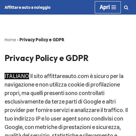
Apri
Affittare auto a noleggio
Vai
al
contenuto
Home
›
Privacy Policy e GDPR
Privacy Policy e GDPR
ITALIANO
Il sito affittareauto.com è sicuro per la
navigazione e non utilizza cookie di profilazione
propri, ma quelli presenti sono controllati
esclusivamente da terze parti di Google e altri
provider per fornire servizi e analizzare il traffico. Il
tuo indirizzo IP e lo user agent sono condivisi con
Google, con metriche di prestazioni e sicurezza,
qualità del servizio, statistiche e rilevamento e