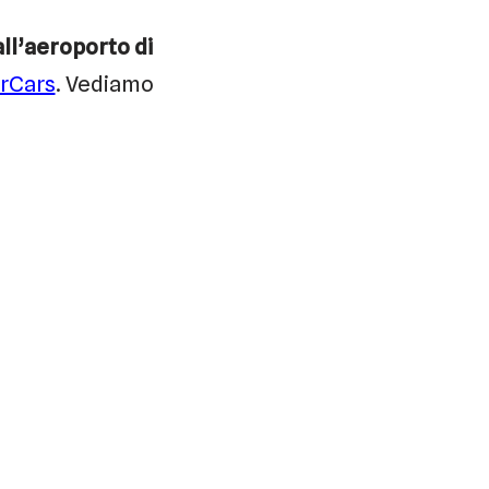
all’aeroporto di
erCars
. Vediamo