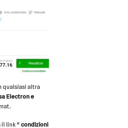
 qualsiasi altra
sa Electron e
omat.
l link “
condizioni