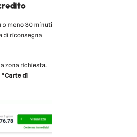
credito
più o meno 30 minuti
ra di riconsegna
la zona richiesta.
 “
Carte di