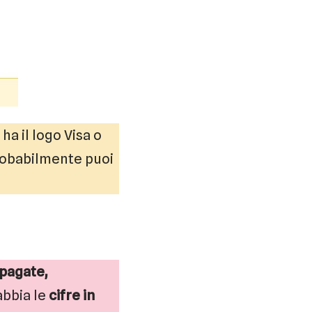
ha il logo Visa o
probabilmente puoi
epagate,
abbia le
cifre in