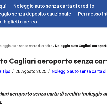
 qui
Noleggio auto senza carta di credito
ggio senza deposito cauzionale
Permesso int
le biglietto aereo
oleggio auto senza carta di credito
›
Noleggio auto Cagliari aeroporto
to Cagliari aeroporto senza cart
a Tips
28 Agosto 2025
Noleggio auto senza carta di
iari aeroporto senza carta di credito
|
noleggio au
a
.