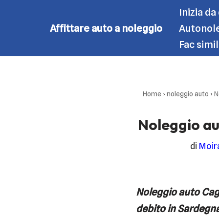
Inizia da
Affittare auto a noleggio
Autonole
Vai
Fac simi
al
contenuto
Home
›
noleggio auto
›
N
Noleggio au
di
Moir
Noleggio auto Cagl
debito in Sardegn