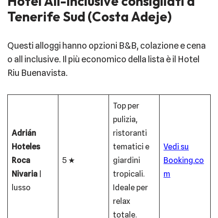
Hotel All-Inclusive consigliati a
Tenerife Sud (Costa Adeje)
Questi alloggi hanno opzioni B&B, colazione e cena
o all inclusive. Il più economico della lista è il Hotel
Riu Buenavista.
Top per
pulizia,
Adrián
ristoranti
Hoteles
tematici e
Vedi su
Roca
5 ★
giardini
Booking.co
Nivaria
|
tropicali.
m
lusso
Ideale per
relax
totale.