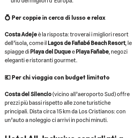
uno dei migliori d’Europa.
💍 Per coppie in cerca di lusso e relax
Costa Adeje
è la risposta: troverai i migliori resort
dell’isola, come il
Lagos de Fañabé Beach Resort
, le
spiagge di
Playa del Duque
e
Playa Fañabe
, negozi
eleganti e ristoranti gourmet.
💶 Per chi viaggia con budget limitato
Costa del Silencio
(vicino all’aeroporto Sud) offre
prezzi più bassi rispetto alle zone turistiche
principali. Dista circa 15 km da Los Cristianos: con
un’auto a noleggio ci arrivi in pochi minuti.