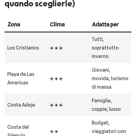
quando sceglierle)
Zona
Clima
Adatta per
Tutti,
Los Cristianos
☀️☀️☀️
soprattutto
inverno
Giovani,
Playa de Las
☀️☀️☀️
movida, turismo
Americas
di massa
Famiglie,
Costa Adeje
☀️☀️☀️
coppie, lusso
Budget,
Costa del
☀️☀️
viaggiatori con
Silencio