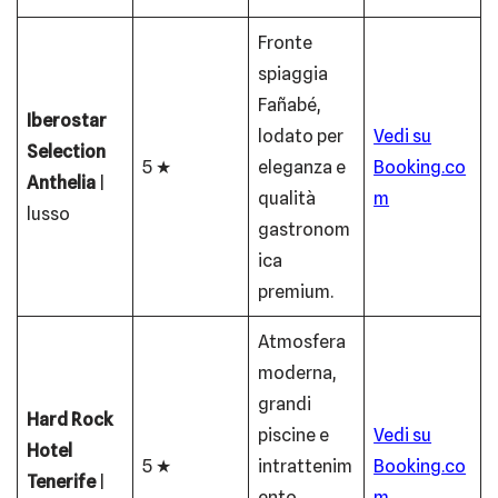
Fronte
spiaggia
Fañabé,
Iberostar
lodato per
Vedi su
Selection
5 ★
eleganza e
Booking.co
Anthelia
|
qualità
m
lusso
gastronom
ica
premium.
Atmosfera
moderna,
grandi
Hard Rock
piscine e
Vedi su
Hotel
5 ★
intrattenim
Booking.co
Tenerife
|
ento.
m