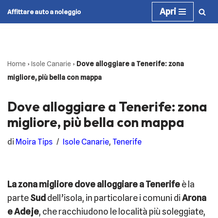
Apri
Affittare auto a noleggio
Vai
al
contenuto
Home
›
Isole Canarie
›
Dove alloggiare a Tenerife: zona
migliore, più bella con mappa
Dove alloggiare a Tenerife: zona
migliore, più bella con mappa
di
Moira Tips
Isole Canarie
,
Tenerife
La zona migliore dove alloggiare a Tenerife
è la
parte
Sud
dell’isola, in particolare i comuni di
Arona
e Adeje
, che racchiudono le località più soleggiate,