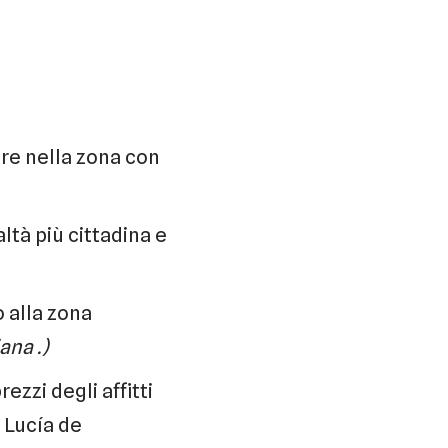
ere nella zona con
ltà più cittadina e
o alla zona
ana .)
ezzi degli affitti
 Lucía de