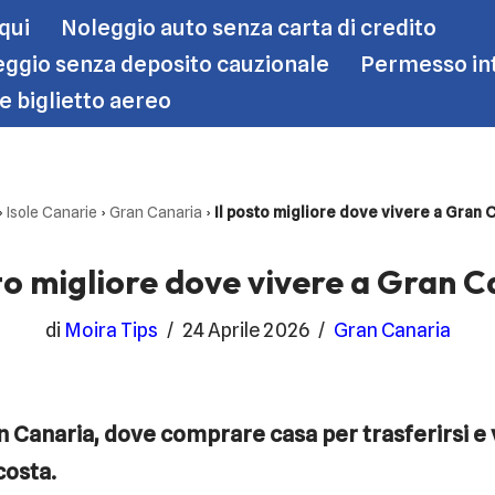
 qui
Noleggio auto senza carta di credito
ggio senza deposito cauzionale
Permesso int
le biglietto aereo
›
Isole Canarie
›
Gran Canaria
›
Il posto migliore dove vivere a Gran 
sto migliore dove vivere a Gran C
di
Moira Tips
24 Aprile 2026
Gran Canaria
n Canaria, dove comprare casa per trasferirsi e 
costa.