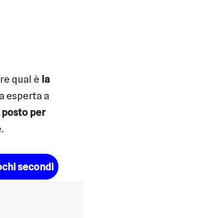
ere qual è
la
a esperta a
 posto per
.
ochi secondi