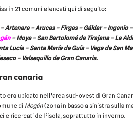
sa in 21 comuni elencati qui di seguito:
 Artenara – Arucas – Firgas – Gáldar – Ingenio 
gán
– Moya – San Bartolomé de Tirajana – La Ald
nta Lucía – Santa María de Guía – Vega de San Ma
leseco – Valsequillo de Gran Canaria.
gran canaria
o era ubicato nell’area sud-ovest di Gran Canaria
comune di
Mogán
(zona in basso a sinistra sulla m
ici e ricercati dell’isola, soprattutto in inverno.