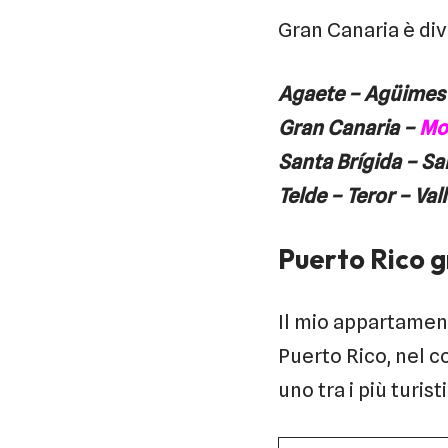
Gran Canaria è divi
Agaete – Agüimes –
Gran Canaria –
Mo
Santa Brígida – Sa
Telde – Teror – Val
Puerto Rico 
Il mio appartament
Puerto Rico, nel 
uno tra i più turist