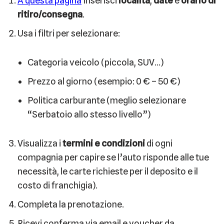
A questa pagina
Inserisci
località
,
date
e
orario di
ritiro/consegna
.
Usa i filtri per selezionare:
Categoria veicolo (piccola, SUV…)
Prezzo al giorno (esempio: 0 € – 50 €)
Politica carburante (meglio selezionare
“Serbatoio allo stesso livello”)
Visualizza i
termini e condizioni
di ogni
compagnia per capire se l’auto risponde alle tue
necessità, le carte richieste per il deposito e il
costo di franchigia).
Completa la prenotazione.
Ricevi conferma via email e voucher da