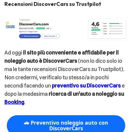
Recensioni DiscoverCars su Trustpilot
Ad oggi
il sito più conveniente e affidabile per il
noleggio auto è DiscoverCars
(non lo dico solo io
ma le tante recensioni DiscoverCars su Trustpilot).
Non credermi, verificalo tu stesso/a in pochi
secondi facendo un
preventivo su DiscoverCars
e
dopo la medesima
ricerca di un’auto a noleggio su
Booking
.
🚗 Preventivo noleggio auto con
DiscoverCars