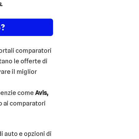
.
o?
rtali comparatori
tano le offerte di
are il miglior
 agenzie come
Avis,
o ai comparatori
i auto e opzioni di