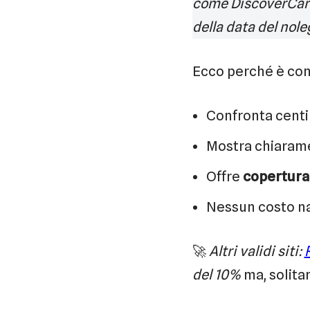
come DiscoverCars 
della data del nole
Ecco perché è cons
Confronta centin
Mostra chiarame
Offre
copertura
Nessun costo n
🚀
Altri validi siti:
del 10%
ma, solita