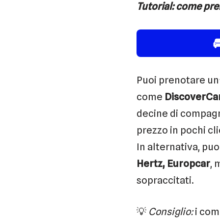
Tutorial: come pre

Puoi prenotare un
come
DiscoverCa
decine di compagni
prezzo in pochi cli
In alternativa, pu
Hertz, Europcar
, 
sopraccitati.
💡
Consiglio:
i comp