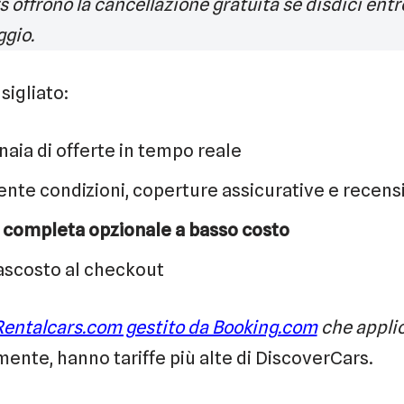
offrono la cancellazione gratuita se disdici entr
ggio.
igliato:
aia di offerte in tempo reale
nte condizioni, coperture assicurative e recens
 completa opzionale a basso costo
ascosto al checkout
Rentalcars.com gestito da Booking.com
che applic
mente, hanno tariffe più alte di DiscoverCars.