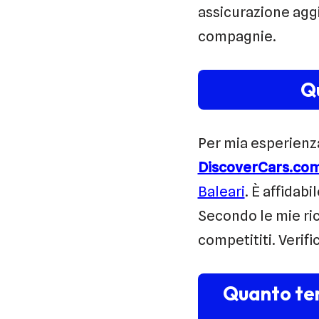
assicurazione aggiu
compagnie.
Qu
Per mia esperienz
DiscoverCars.co
Baleari
. È affidab
Secondo le mie ric
competititi. Verifi
Quanto te