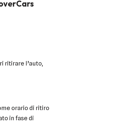
coverCars
i ritirare l’auto,
ome orario di ritiro
to in fase di