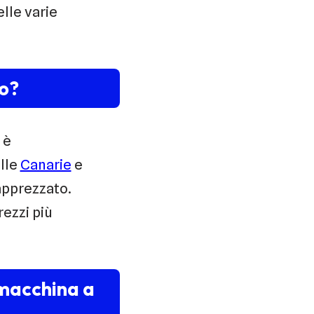
elle varie
to?
è
alle
Canarie
e
 apprezzato.
ezzi più
macchina a