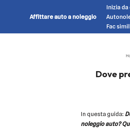
Inizia da
Affittare auto a noleggio
Autonole
Vai
Fac simi
al
contenuto
H
Dove pre
In questa guida:
Do
noleggio auto? Qu