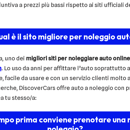
ntiva a prezzi più bassi rispetto ai siti ufficiali d
al è il sito migliore per noleggio au
a, uno dei
migliori siti per noleggiare auto online
m
. Lo uso da anni per affittare l’auto soprattutto 
ile, facile da usare e con un servizio clienti molto
erche, DiscoverCars offre auto a noleggio con pr
ca tu stesso/a:
mpo prima conviene prenotare una 
noleggio?