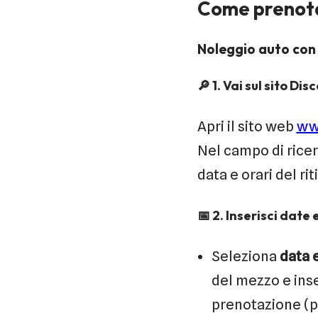
Come prenotar
Noleggio auto con
🔎
1. Vai sul sito Di
Apri il sito web
ww
Nel campo di ricer
data e orari del ri
📅
2. Inserisci date 
Seleziona
data e
del mezzo e inse
prenotazione (p