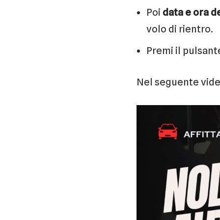
Poi
data e ora d
volo di rientro.
Premi il pulsan
Nel seguente vide