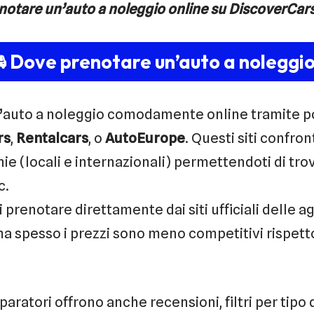
notare un’auto a noleggio online su DiscoverCars
 Dove prenotare un’auto a noleggi
’auto a noleggio comodamente online tramite po
rs
,
Rentalcars
, o
AutoEurope
. Questi siti confron
e (locali e internazionali) permettendoti di trov
c.
oi prenotare direttamente dai siti ufficiali delle
ma spesso i prezzi sono meno competitivi rispett
aratori offrono anche recensioni, filtri per tipo d